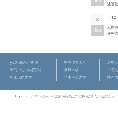
Jan
述退役
《10
8
本期
Jan
还将为
yl23455永利集团
中国传媒大学
清华大
新闻中心（学院办）
复旦大学
上海交
中国人民大学
华中科技大学
武汉大
Copyright yl23455永利(集团)股份有限公司官网-登录入口 版权所有.