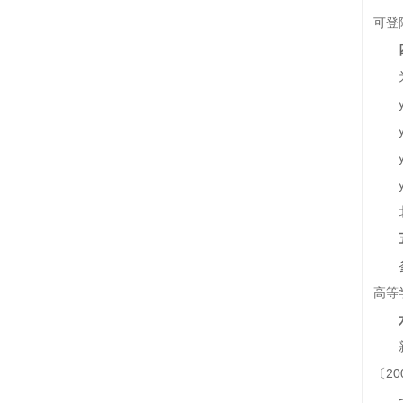
可登
高等
〔2