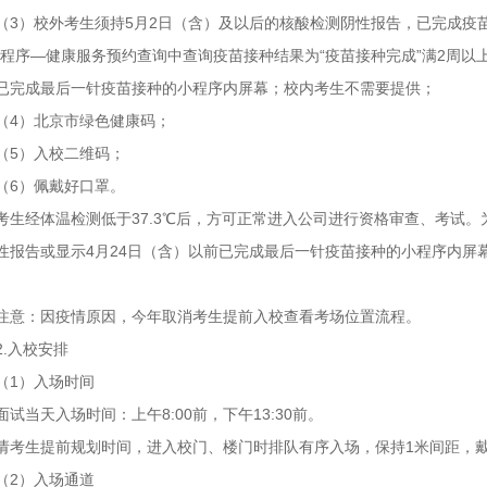
（3）校外考生须持5月2日（含）及以后的核酸检测阴性报告，已完成疫苗
小程序—健康服务预约查询中查询疫苗接种结果为“疫苗接种完成”满2周以
已完成最后一针疫苗接种的小程序内屏幕；校内考生不需要提供；
（4）北京市绿色健康码；
（5）入校二维码；
（6）佩戴好口罩。
考生经体温检测低于37.3℃后，方可正常进入公司进行资格审查、考试。
性报告或显示4月24日（含）以前已完成最后一针疫苗接种的小程序内屏
注意：因疫情原因，今年取消考生提前入校查看考场位置流程。
2.入校安排
（1）入场时间
面试当天入场时间：上午8:00前，下午13:30前。
请考生提前规划时间，进入校门、楼门时排队有序入场，保持1米间距，
（2）入场通道