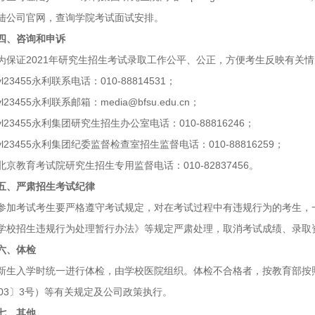
陆公司官网，查询学院考试面试安排。
四、咨询和申诉
为保证2021年研究生招生考试录取工作公平、公正，方便考生反映有关
yl23455永利联系电话：010-88814531；
yl23455永利联系邮箱：media@bfsu.edu.cn；
yl23455永利集团研究生招生办公室电话：010-88816246；
yl23455永利集团纪委监督检查室招生监督电话：010-88816259；
北京教育考试院研究生招生专用监督电话：010-82837456。
五、严肃招生考试纪律
参加考试考生要严格遵守考试规定，对在考试过程中有违规行为的考生，
学校招生违规行为处理暂行办法》等规定严肃处理，取消考试成绩、录取
六、体检
新生入学时统一进行体检，由学校医院组织。体检不合格者，按教育部按
003〕3号）等有关规定及公司政策执行。
七、其他