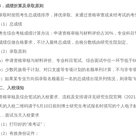
3．成绩折算及录取原则
录取时按照考生总成绩排序，择优录取。未通过资格审查或未经考试的考
（1）总成绩
考生综合考核成绩计算办法：申请资格审核与材料评价占30%，专业科目笔
成绩仅做合格要求，不计入最终总成绩，合格分数线由研究生院划定。
（2）录取原则
a）申请资格审核与材料评价、专业科目笔试、综合面试中任一环节低于6
b）少数民族骨干计划、对口支援等专项计划的名额单列计算，不与非专
c）如果某专业方向拟录取名额最后一名的总成绩出现并列情况，则录取“
二、入校须知
资格审核及综合笔试的入校要求、流程及安排请详见研究生院官网《2021年
天的入校二维码请于5月10日前到博士研究生考试报名时填写的个人电子
1．面试当天入校要求
（1）打印好的“准考证”；
（2）有效身份证件；