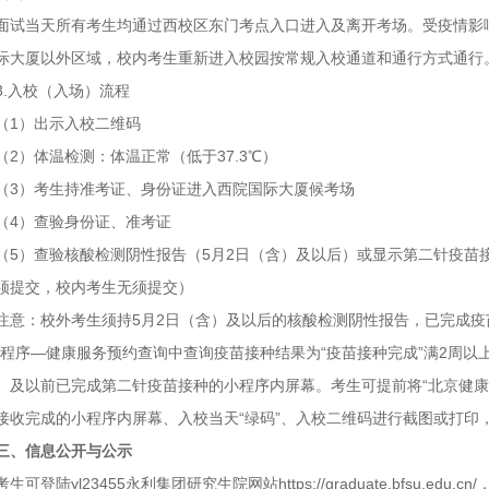
面试当天所有考生均通过西校区东门考点入口进入及离开考场。受疫情影
际大厦以外区域，校内考生重新进入校园按常规入校通道和通行方式通行
3.入校（入场）流程
（1）出示入校二维码
（2）体温检测：体温正常（低于37.3℃）
（3）考生持准考证、身份证进入西院国际大厦候考场
（4）查验身份证、准考证
（5）查验核酸检测阴性报告（5月2日（含）及以后）或显示第二针疫苗
须提交，校内考生无须提交）
注意：校外考生须持5月2日（含）及以后的核酸检测阴性报告，已完成疫
小程序—健康服务预约查询中查询疫苗接种结果为“疫苗接种完成”满2周以
）及以前已完成第二针疫苗接种的小程序内屏幕。考生可提前将“北京健康
接收完成的小程序内屏幕、入校当天“绿码”、入校二维码进行截图或打印
三、信息公开与公示
考生可登陆yl23455永利集团研究生院网站https://graduate.bfsu