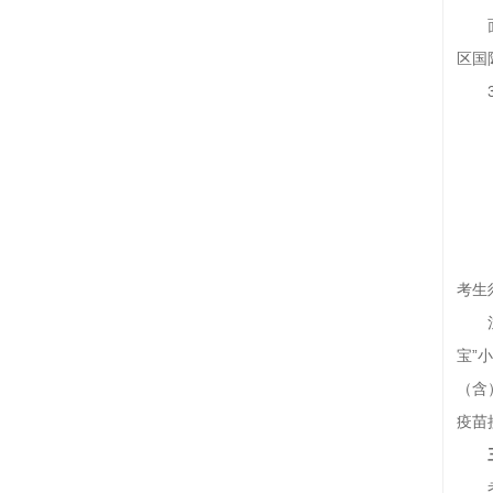
区国
考生
宝”
（含
疫苗