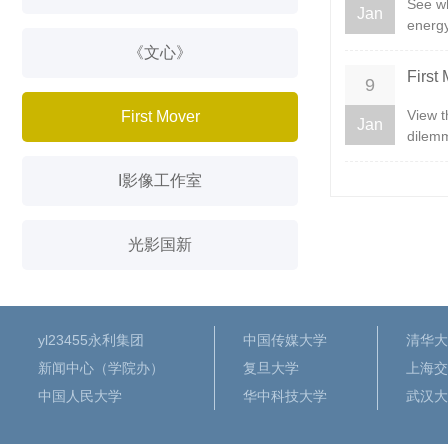
See wh
Jan
energy
《文心》
Firs
9
View t
First Mover
Jan
dilemm
I影像工作室
光影国新
yl23455永利集团
中国传媒大学
清华大
新闻中心（学院办）
复旦大学
上海交
中国人民大学
华中科技大学
武汉大