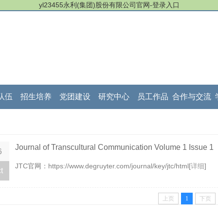
yl23455永利(集团)股份有限公司官网-登录入口
队伍
招生培养
党团建设
研究中心
员工作品
合作与交流
Journal of Transcultural Communication Volume 1 Issue 1
6
JTC官网：https://www.degruyter.com/journal/key/jtc/html[
详细
]
t
上页
1
下页