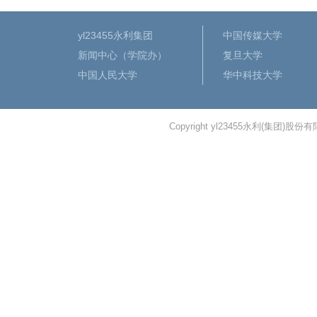
yl23455永利集团
中国传媒大学
新闻中心（学院办）
复旦大学
中国人民大学
华中科技大学
Copyright yl23455永利(集团