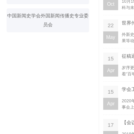
​10
Oct
科与未
中国新闻史学会外国新闻传播史专业委
世界
员会
22
外新
May
果等动
征稿
15
岁序更
Apr
着“百
学会
15
202
Apr
事会上
【会议
17