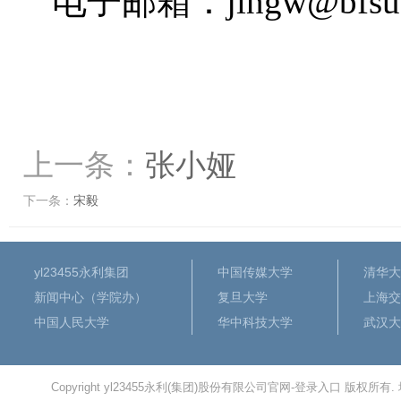
电子邮箱：
jingw@bfsu
上一条：
张小娅
下一条：
宋毅
yl23455永利集团
中国传媒大学
清华大
新闻中心（学院办）
复旦大学
上海交
中国人民大学
华中科技大学
武汉大
Copyright yl23455永利(集团)股份有限公司官网-登录入口 版权所有.